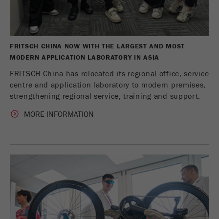
управление ими.
Название
__utmc
Цель
Конец сессии
Провайдер
google
FRITSCH CHINA NOW WITH THE LARGEST AND MOST
Название
PHPSESSID
MODERN APPLICATION LABORATORY IN ASIA
Этот cookie использовался ранее и
больше не используется Google Analytics.
FRITSCH China has relocated its regional office, service
Провайдер
php
Для обеспечения обратной
centre and application laboratory to modern premises,
совместимости страниц, которые все
strengthening regional service, training and support.
Идентификатор данных PHP
еще используют код отслеживания
Purpose
Purpose
устанавливается при использовании
urchin.js, этот cookie все еще вписан и
MORE INFORMATION
метода PHP session ().
завершает работу при закрытии
браузера. Однако этот cookie не нужно
Цель
Конец сессии
учитывать при отладке и использовании
нового кода отслеживания ga.js.
Цель
Сессия
Название
__utmz