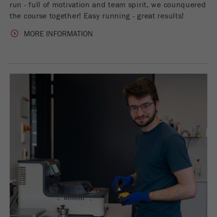
ограничения частоты запросов.
run - full of motivation and team spirit, we counquered
the course together! Easy running - great results!
Цель
1 день
MORE INFORMATION
Название
_ym_d
Провайдер
Yandex
Содержит дату первого посещения
Purpose
сайта посетителем.
Цель
1 год
Название
_ym_isad
Провайдер
Yandex
Определяет, есть ли у пользователя
Purpose
блокировщики рекламы