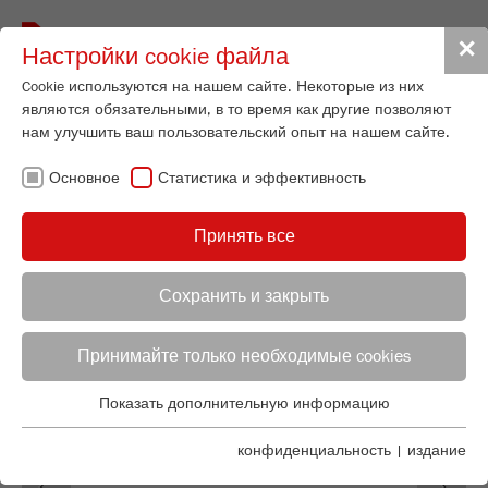
Toggle
✕
Настройки cookie файла
navigat
Cookie используются на нашем сайте. Некоторые из них
являются обязательными, в то время как другие позволяют
нам улучшить ваш пользовательский опыт на нашем сайте.
НОВОСТИ
Основное
Статистика и эффективность
FRITSCH
Принять все
Сохранить и закрыть
Selina Stemmler
FRITSCH GmbH - Milling and Sizing
Принимайте только необходимые cookies
Industriestrasse 8
Показать дополнительную информацию
55743 Idar-Oberstein
Основное
Основные cookies необходимы для основных функций
конфиденциальность
|
издание
Телефон
+49 67 84 70 155
Previous
Ne
сайта. Это гарантирует, что сайт функционирует должным