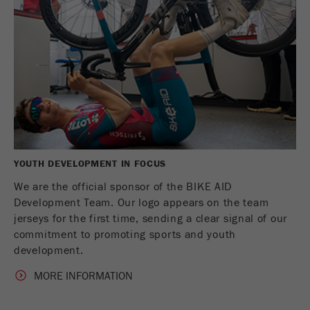
Провайдер
google
Этот cookie является cookie для данного
посетителя. Он содержит все данные о
посетителях. Информация о текущем
посещении, а также информация,
которая была передана через
параметры процедуры отслеживания.
Этот cookie также хранит информацию о
том, отличался ли источник данного
посетителя последнего посещения от
YOUTH DEVELOPMENT IN FOCUS
Purpose
текущего. Если информация об
We are the official sponsor of the BIKE AID
источнике посетителя не может быть
Development Team. Our logo appears on the team
определена, cookie не изменяется.
Таким образом Google Analytics может
jerseys for the first time, sending a clear signal of our
связывать информацию о посетителях,
commitment to promoting sports and youth
такую ​​как конверсии и транзакции
development.
электронной торговли, с источником
MORE INFORMATION
посетителя. Этот cookie не содержит
историческую информацию о прошлых
источниках посетителя.