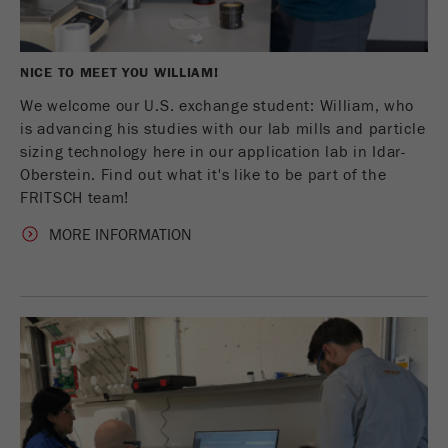
Цель
2 дня
Название
_ym_uid
NICE TO MEET YOU WILLIAM!
Провайдер
Yandex
We welcome our U.S. exchange student: William, who
is advancing his studies with our lab mills and particle
Используется для идентификации
sizing technology here in our application lab in Idar-
Purpose
пользователей сайта
Oberstein. Find out what it's like to be part of the
FRITSCH team!
Цель
1 год
MORE INFORMATION