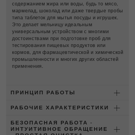
содержанием жира или воды, будь то мясо,
мармелад, шоколад или даже твердые пробы
Цель
6 месяцев
типа таблеток для мытья посуды и игрушек.
Это делает мельницу идеальным
Название
_ga
универсальным устройством с многими
достоинствами при подготовке проб для
Провайдер
Google Tag Manager Google
тестирования пищевых продуктов или
кормов, для фармацевтической и химической
Регистрирует уникальный
промышленности и многих других областей
идентификатор, который используется
Purpose
применения.
для генерации статистических данных о
том, как посетитель использует сайт.
Цель
2 года
ПРИНЦИП РАБОТЫ
Название
_gid
РАБОЧИЕ ХАРАКТЕРИСТИКИ
Провайдер
google
БЕЗОПАСНАЯ РАБОТА -
ИНТУИТИВНОЕ ОБРАЩЕНИЕ
Используется Google Analytics для
Purpose