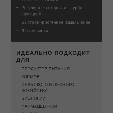
управление ими.
Регулировка скорости с турбо-
Название
__utmc
функцией
Цель
Конец сессии
Провайдер
google
Быстрое криогенное измельчение
Название
PHPSESSID
Этот cookie использовался ранее и
Легкая чистка
больше не используется Google Analytics.
Провайдер
php
Для обеспечения обратной
совместимости страниц, которые все
Идентификатор данных PHP
ИДЕАЛЬНО ПОДХОДИТ
еще используют код отслеживания
Purpose
Purpose
устанавливается при использовании
urchin.js, этот cookie все еще вписан и
ДЛЯ
метода PHP session ().
завершает работу при закрытии
браузера. Однако этот cookie не нужно
ПРОДУКТОВ ПИТАНИЯ
Цель
Конец сессии
учитывать при отладке и использовании
КОРМОВ
нового кода отслеживания ga.js.
СЕЛЬСКОГО И ЛЕСНОГО
Цель
ХОЗЯЙСТВА
Сессия
БИОЛОГИИ
Название
__utmz
ФАРМАЦЕВТИКИ