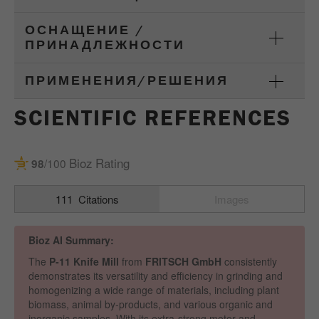
Цель
2 дня
ОСНАЩЕНИЕ /
Название
_ym_uid
ПРИНАДЛЕЖНОСТИ
Провайдер
Yandex
ПРИМЕНЕНИЯ/РЕШЕНИЯ
Используется для идентификации
Purpose
SCIENTIFIC REFERENCES
пользователей сайта
Цель
1 год