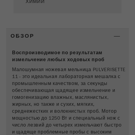
ХИМИИ
Провайдер
google
Этот cookie является cookie для данного
посетителя. Он содержит все данные о
посетителях. Информация о текущем
посещении, а также информация,
ОБЗОР
которая была передана через
параметры процедуры отслеживания.
Воспроизводимое по результатам
Этот cookie также хранит информацию о
измельчение любых ходовых проб
том, отличался ли источник данного
посетителя последнего посещения от
Малошумная ножевая мельница PULVERISETTE
Purpose
текущего. Если информация об
11 - это идеальная лабораторная мешалка с
источнике посетителя не может быть
промышленным качеством, за секунды
определена, cookie не изменяется.
обеспечивающая щадящее измельчение и
Таким образом Google Analytics может
гомогенизацию влажных, маслянистых,
связывать информацию о посетителях,
жирных, но также и сухих, мягких,
такую ​​как конверсии и транзакции
среднежестких и волокнистых проб. Мотор
электронной торговли, с источником
мощностью до 1250 Вт и специальный нож с
посетителя. Этот cookie не содержит
число лезвий до четырех измельчают быстро
историческую информацию о прошлых
и щадяще проблемные пробы с высоким
источниках посетителя.