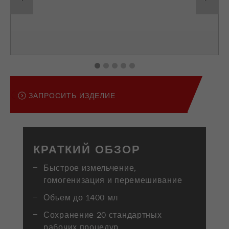
образом.
USA Headquarters
Walter De Oliveira
Название
Показать информацию о cookies
fe_typo_user
FRITSCH GmbH - Milling and Sizing
Провайдер
TYPO3
Статистика и эффективность
USA Headquarters
Этот cookie является стандартным
1
2
3
4
5
Melissa Fauth
Название
Показать информацию о cookies
__utma
cookie TYPO3 сессии. Он сохраняет
FRITSCH Milling and Sizing, Inc.
Purpose
введенные данные доступа для
Провайдер
google
ЗАПРОСИТЬ ИЗДЕЛИЕ
закрытой области, когда пользователь
Jeff Scott
входит в систему.
FRITSCH Milling and Sizing, Inc.
В этом cookie хранится основная
информация для отслеживания
Цель
Конец сессии
посетителей. В этом cookie хранится
КРАТКИЙ ОБЗОР
уникальный идентификатор посетителя,
Purpose
Название
be_typo_user
дата и время первого посещения,
Быстрое измельчение,
время начала активного посещения,
гомогенизация и перемешивание
Провайдер
TYPO3
число посещений, а также количество
всех посетителей сайта.
Объем до 1400 мл
Этот cookie сообщает веб-сайту,
Сохранение 20 стандартных
зарегистрирован ли посетитель в
Цель
2 года
Purpose
рабочих процедур
программе Typo3 и имеет права на