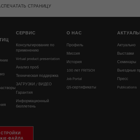
Purpose
пользователей сайта
АСПЕЧАТАТЬ СТРАНИЦУ
Цель
1 год
СЕРВИС
О НАС
АКТУАЛЬ
ТИЦ
Консультирование по
Профиль
Актуально
применению
Миссия
Выставки
Virtual product presentation
яние
История
Семинары
Анализ проб
100 лет FRITSCH
Выездные п
лиз
Техническая поддержка
Job Portal
Пресс
ЗАГРУЗКИ / ВИДЕО
QS-сертификаты
Publications
растворы
Гарантия
Информационный
ния
бюллетень
АСТРОЙКИ
KIE-ФАЙЛА