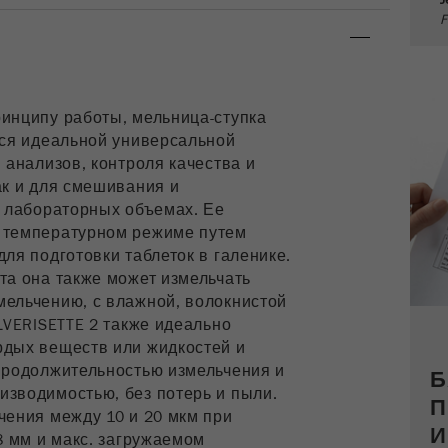
J
посетителях. Информация о текущем
F
посещении, а также информация, которая была
передана через параметры процедуры
отслеживания. Этот cookie также хранит
информацию о том, отличался ли источник
инципу работы, мельница-ступка
данного посетителя последнего посещения от
Purpose
текущего. Если информация об источнике
тся идеальной универсальной
посетителя не может быть определена, cookie
 анализов, контроля качества и
не изменяется. Таким образом Google Analytics
ак и для смешивания и
может связывать информацию о посетителях,
в лабораторных объемах. Ее
такую ​​как конверсии и транзакции электронной
 температурном режиме путем
торговли, с источником посетителя. Этот cookie
ля подготовки таблеток в галенике.
не содержит историческую информацию о
та она также может измельчать
прошлых источниках посетителя.
ельчению, с влажной, волокнистой
LVERISETTE 2 также идеально
Цель
6 месяцев
рдых веществ или жидкостей и
продолжительностью измельчения и
Б
Название
_ga
зводимостью, без потерь и пыли.
П
чения между 10 и 20 мкм при
И
Провайдер
Google Tag Manager Google
8 мм и макс. загружаемом