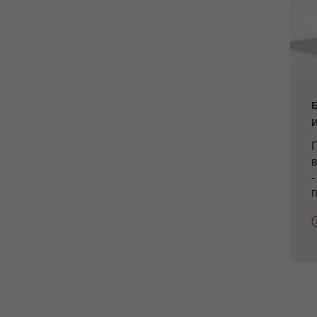
Содержит дату первого посещения сайта
Purpose
посетителем.
Цель
1 год
Название
_ym_isad
Провайдер
Yandex
Определяет, есть ли у пользователя
Purpose
-
блокировщики рекламы
п
Цель
2 дня
Название
_ym_uid
Провайдер
Yandex
Используется для идентификации