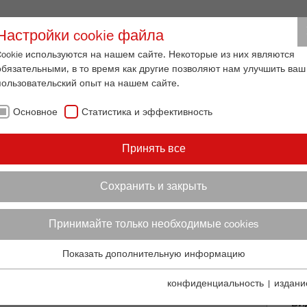
Вход для партнеро
Настройки cookie файла
Cookie используются на нашем сайте. Некоторые из них являются
обязательными, в то время как другие позволяют нам улучшить ваш
АЗМЕРА ЧАСТИЦ
СЕРВИС
О НАС
АКТУАЛЬНО
КО
пользовательский опыт на нашем сайте.
Основное
Статистика и эффективность
/
/
/
льчение
Мельница-ступка
PULVERISETTE 2
Описание
Д
Принять все
TTE 2
№ 
Сохранить и закрыть
ОП
Принимайте только необходимые cookies
ТЕ
Показать дополнительную информацию
Основное
ПР
Основные cookies необходимы для основных функций сайта. Это
конфиденциальность
|
издани
гарантирует, что сайт функционирует должным образом.
ВИ