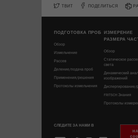
ТВИТ
ПОДЕЛИТЬСЯ
Р
ПОДГОТОВКА ПРОБ
ИЗМЕРЕНИЕ
РАЗМЕРА ЧАС
Обзор
Обзор
Измельчение
Статическое рассе
Рассев
света
Деление/подача проб
Динамический ана
Применения/решения
изображений
Протоколы измельчения
Диспергирование/
FRITSCH Знания
Протоколы измере
СЛЕДИТЕ ЗА НАМИ В
Н
COO