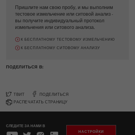
Цель
2 дня
Пришлите нам свою пробу, и мы выполним
тестовое измельчение или ситовой анализ -
Название
_ym_uid
вы получите индивидуальный протокол
измельчения или ситового анализа.
Провайдер
Yandex
К БЕСПЛАТНОМУ ТЕСТОВОМУ ИЗМЕЛЬЧЕНИЮ
Используется для идентификации
Purpose
К БЕСПЛАТНОМУ СИТОВОМУ АНАЛИЗУ
пользователей сайта
Цель
1 год
ПОДЕЛИТЬСЯ В:
ТВИТ
ПОДЕЛИТЬСЯ
РАСПЕЧАТАТЬ СТРАНИЦУ
СЛЕДИТЕ ЗА НАМИ В
НАСТРОЙКИ