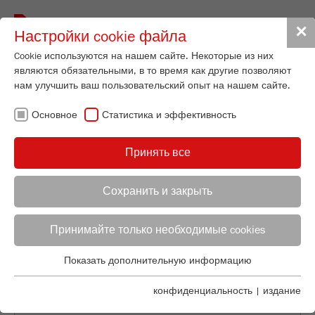
Toggle
✕
Настройки cookie файла
navigat
Cookie используются на нашем сайте. Некоторые из них
являются обязательными, в то время как другие позволяют
нам улучшить ваш пользовательский опыт на нашем сайте.
НАЗАД К ОБЗОРУ
Основное
Статистика и эффективность
ANALYSIS OF ACTIVE
Принять все
COMPONENTS OF VARIOUS
FORMS OF MEDICATION
Сохранить и закрыть
Applications Laboratory
Leos Benes
Принимайте только необходимые cookies
FRITSCH GmbH - Milling and Sizing
Показать дополнительную информацию
Industriestrasse 8
Основное
55743 Idar-Oberstein
Основные cookies необходимы для основных функций
конфиденциальность
|
издание
сайта. Это гарантирует, что сайт функционирует должным
Телефон
+49 67 84 70 122