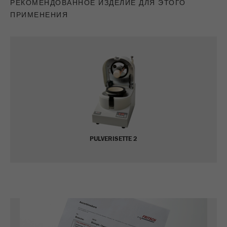
РЕКОМЕНДОВАННОЕ ИЗДЕЛИЕ ДЛЯ ЭТОГО
Провайдер
google
ПРИМЕНЕНИЯ
Этот cookie является cookie для данного
посетителя. Он содержит все данные о
посетителях. Информация о текущем
посещении, а также информация,
которая была передана через
параметры процедуры отслеживания.
Этот cookie также хранит информацию о
том, отличался ли источник данного
посетителя последнего посещения от
Purpose
текущего. Если информация об
источнике посетителя не может быть
PULVERISETTE 2
определена, cookie не изменяется.
Таким образом Google Analytics может
связывать информацию о посетителях,
такую ​​как конверсии и транзакции
электронной торговли, с источником
посетителя. Этот cookie не содержит
историческую информацию о прошлых
источниках посетителя.