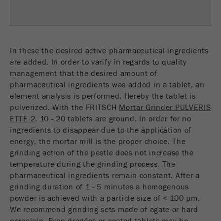
образом.
Название
Показать информацию о cookies
fe_typo_user
Провайдер
TYPO3
Статистика и эффективность
In these the desired active pharmaceutical ingredients
are added. In order to varify in regards to quality
Этот cookie является стандартным
Название
Показать информацию о cookies
__utma
management that the desired amount of
cookie TYPO3 сессии. Он сохраняет
pharmaceutical ingredients was added in a tablet, an
Purpose
введенные данные доступа для
Провайдер
google
element analysis is performed. Hereby the tablet is
закрытой области, когда пользователь
pulverized. With the FRITSCH
Mortar Grinder PULVERIS
входит в систему.
В этом cookie хранится основная
ETTE 2
, 10 - 20 tablets are ground. In order for no
информация для отслеживания
Цель
Конец сессии
ingredients to disappear due to the application of
посетителей. В этом cookie хранится
energy, the mortar mill is the proper choice. The
уникальный идентификатор посетителя,
Purpose
grinding action of the pestle does not increase the
Название
be_typo_user
дата и время первого посещения,
temperature during the grinding process. The
время начала активного посещения,
pharmaceutical ingredients remain constant. After a
Провайдер
TYPO3
число посещений, а также количество
grinding duration of 1 - 5 minutes a homogenous
всех посетителей сайта.
Этот cookie сообщает веб-сайту,
powder is achieved with a particle size of < 100 µm.
зарегистрирован ли посетитель в
We recommend grinding sets made of agate or hard
Цель
2 года
Purpose
программе Typo3 и имеет права на