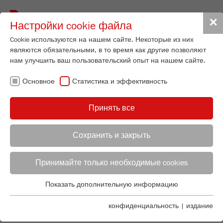
Toggle
✕
Настройки cookie файла
navigat
Cookie используются на нашем сайте. Некоторые из них
являются обязательными, в то время как другие позволяют
нам улучшить ваш пользовательский опыт на нашем сайте.
Вибрационный грохот
Основное
Статистика и эффективность
ANALYSETTE 3
SPARTAN
Принять все
№ для заказа
03.8020.00
Сохранить и закрыть
ПОДРОБНЕЕ О ТОВАРЕ
КОНСУЛЬТАНТ ПО
ОТДЕЛ СБЫТА FRITSCH
ПРИМЕНЕНИЮ
Принимайте только необходимые cookies
ОПИСАНИЕ
ЗАПРОСИТЬ ИЗДЕЛИЕ
Applications Laboratory
Показать дополнительную информацию
ТЕХНИЧЕСКИЕ ХАРАКТЕРИСТИКИ
Основное
Chris Biamonte
FRITSCH Milling and Sizing, Inc.
Основные cookies необходимы для основных функций
конфиденциальность
|
издание
ПРИНАДЛЕЖНОСТИ
ПРИНАДЛЕЖНОСТИ
сайта. Это гарантирует, что сайт функционирует должным