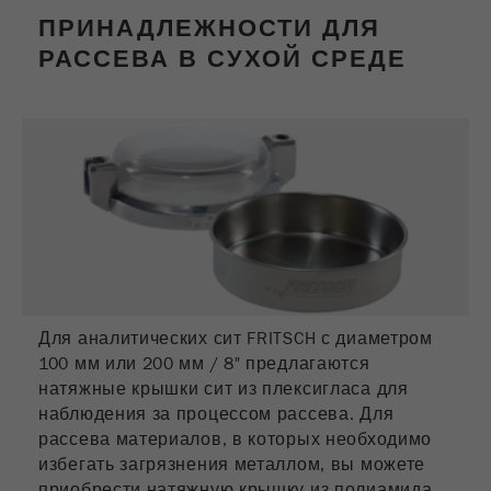
управление ими.
ПРИНАДЛЕЖНОСТИ ДЛЯ
Название
__utmc
РАССЕВА В СУХОЙ СРЕДЕ
Цель
Конец сессии
Провайдер
google
Название
PHPSESSID
Этот cookie использовался ранее и
больше не используется Google Analytics.
Провайдер
php
Для обеспечения обратной
совместимости страниц, которые все
Идентификатор данных PHP
еще используют код отслеживания
Purpose
Purpose
устанавливается при использовании
urchin.js, этот cookie все еще вписан и
метода PHP session ().
завершает работу при закрытии
браузера. Однако этот cookie не нужно
Цель
Конец сессии
учитывать при отладке и использовании
Для аналитических сит FRITSCH с диаметром
нового кода отслеживания ga.js.
100 мм или 200 мм / 8" предлагаются
натяжные крышки сит из плексигласа для
Цель
Сессия
наблюдения за процессом рассева. Для
рассева материалов, в которых необходимо
Название
__utmz
избегать загрязнения металлом, вы можете
приобрести натяжную крышку из полиамида