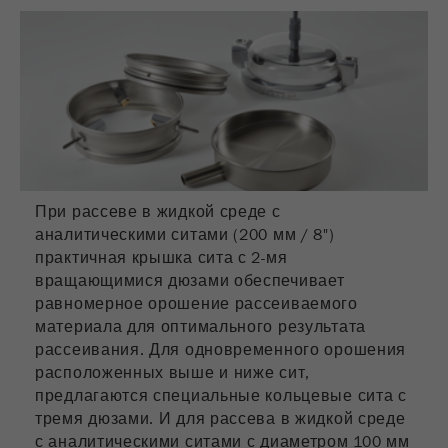
Цель
6 месяцев
Название
_ga
Провайдер
Google Tag Manager Google
Регистрирует уникальный
идентификатор, который используется
При рассеве в жидкой среде с
Purpose
для генерации статистических данных о
аналитическими ситами (200 мм / 8")
том, как посетитель использует сайт.
практичная крышка сита с 2-мя
вращающимися дюзами обеспечивает
Цель
2 года
равномерное орошение рассеиваемого
материала для оптимального результата
Название
_gid
рассеивания. Для одновременного орошения
расположенных выше и ниже сит,
Провайдер
google
предлагаются специальные кольцевые сита с
тремя дюзами. И для рассева в жидкой среде
Используется Google Analytics для
Purpose
с аналитическими ситами с диаметром 100 мм