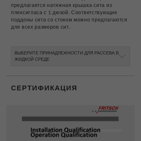
ограничения частоты запросов.
предлагается натяжная крышка сита из
плексигласа с 1 дюзой. Соответствующие
Цель
1 день
поддоны сита со стоком можно предлагаются
для всех размеров сит.
Название
_ym_d
Провайдер
Yandex
ВЫБЕРИТЕ ПРИНАДЛЕЖНОСТИ ДЛЯ РАССЕВА В
Содержит дату первого посещения
ЖИДКОЙ СРЕДЕ
Purpose
сайта посетителем.
Цель
1 год
СЕРТИФИКАЦИЯ
Название
_ym_isad
Провайдер
Yandex
Определяет, есть ли у пользователя
Purpose
блокировщики рекламы