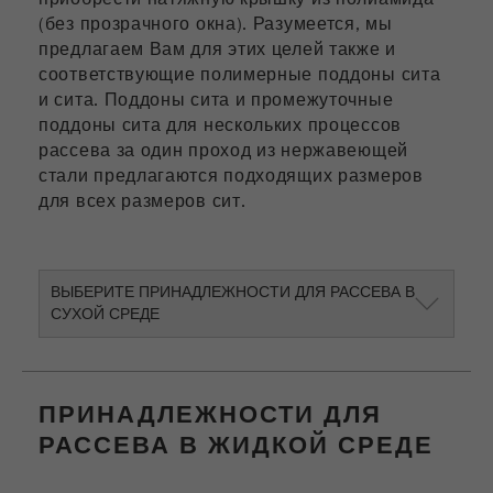
Провайдер
google
(без прозрачного окна). Разумеется, мы
предлагаем Вам для этих целей также и
Этот cookie является cookie для данного
соответствующие полимерные поддоны сита
посетителя. Он содержит все данные о
и сита. Поддоны сита и промежуточные
посетителях. Информация о текущем
поддоны сита для нескольких процессов
посещении, а также информация,
рассева за один проход из нержавеющей
которая была передана через
стали предлагаются подходящих размеров
параметры процедуры отслеживания.
для всех размеров сит.
Этот cookie также хранит информацию о
том, отличался ли источник данного
посетителя последнего посещения от
Purpose
текущего. Если информация об
ВЫБЕРИТЕ ПРИНАДЛЕЖНОСТИ ДЛЯ РАССЕВА В
источнике посетителя не может быть
СУХОЙ СРЕДЕ
определена, cookie не изменяется.
Таким образом Google Analytics может
связывать информацию о посетителях,
такую ​​как конверсии и транзакции
ПРИНАДЛЕЖНОСТИ ДЛЯ
электронной торговли, с источником
РАССЕВА В ЖИДКОЙ СРЕДЕ
посетителя. Этот cookie не содержит
историческую информацию о прошлых
источниках посетителя.