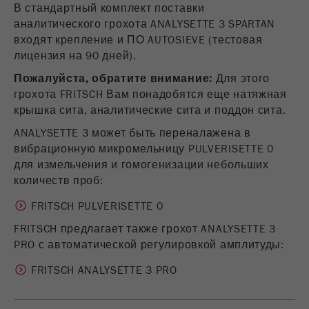
образом.
В стандартный комплект поставки
USA Headquarters
ВИДЕО / 3D АНИМАЦИЯ
Walter De Oliveira
аналитического грохота ANALYSETTE 3 SPARTAN
Название
Показать информацию о cookies
fe_typo_user
FRITSCH GmbH - Milling and Sizing
входят крепление и ПО AUTOSIEVE (тестовая
ЗАГРУЗКИ
лицензия на 90 дней).
Провайдер
TYPO3
Статистика и эффективность
СРАВНЕНИЕ ИЗДЕЛИЙ
Пожалуйста, обратите внимание:
USA Headquarters
Для этого
Этот cookie является стандартным
Melissa Fauth
грохота FRITSCH Вам понадобятся еще натяжная
Название
Показать информацию о cookies
__utma
cookie TYPO3 сессии. Он сохраняет
FRITSCH Milling and Sizing, Inc.
крышка сита, аналитические сита и поддон сита.
Purpose
введенные данные доступа для
Провайдер
google
ANALYSETTE 3 может быть переналажена в
закрытой области, когда пользователь
Jeff Scott
вибрационную микромельницу PULVERISETTE 0
входит в систему.
FRITSCH Milling and Sizing, Inc.
В этом cookie хранится основная
для измельчения и гомогенизации небольших
информация для отслеживания
количеств проб:
Цель
Конец сессии
посетителей. В этом cookie хранится
уникальный идентификатор посетителя,
FRITSCH PULVERISETTE 0
Purpose
Название
be_typo_user
дата и время первого посещения,
FRITSCH предлагает также грохот ANALYSETTE 3
время начала активного посещения,
PRO с автоматической регулировкой амплитуды:
Провайдер
TYPO3
число посещений, а также количество
всех посетителей сайта.
FRITSCH ANALYSETTE 3 PRO
Этот cookie сообщает веб-сайту,
зарегистрирован ли посетитель в
Цель
2 года
Purpose
программе Typo3 и имеет права на